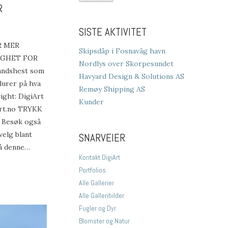
R
SISTE AKTIVITET
R MER
Skipsdåp i Fosnavåg havn
IGHET FOR
Nordlys over Skorpesundet
ndshest som
Havyard Design & Solutions AS
 lurer på hva
Remøy Shipping AS
ight: DigiArt
Kunder
art.no TRYKK
nd Besøk også
velg blant
SNARVEIER
på denne…
Kontakt DigiArt
Portfolios
Alle Gallerier
Alle Galleribilder
Fugler og Dyr
Blomster og Natur