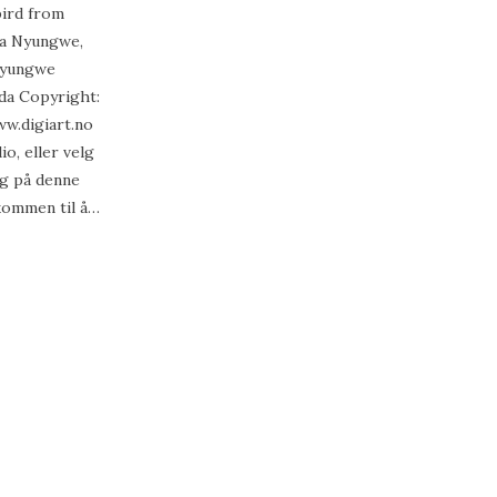
rd from
ra Nyungwe,
 Nyungwe
da Copyright:
w.digiart.no
o, eller velg
rg på denne
lkommen til å…