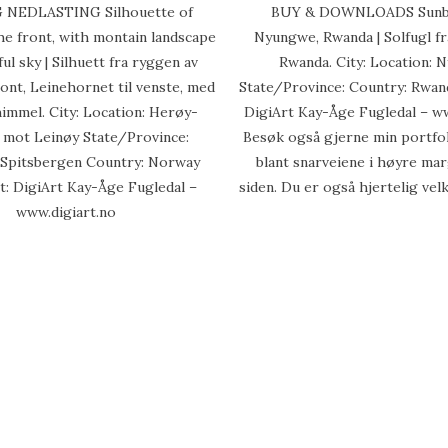
 NEDLASTING Silhouette of
BUY & DOWNLOADS Sunbi
he front, with montain landscape
Nyungwe, Rwanda | Solfugl f
ul sky | Silhuett fra ryggen av
Rwanda. City: Location:
ront, Leinehornet til venste, med
State/Province: Country: Rwan
himmel. City: Location: Herøy-
DigiArt Kay-Åge Fugledal – ww
, mot Leinøy State/Province:
Besøk også gjerne min portfoli
| Spitsbergen Country: Norway
blant snarveiene i høyre ma
: DigiArt Kay-Åge Fugledal –
siden. Du er også hjertelig ve
www.digiart.no