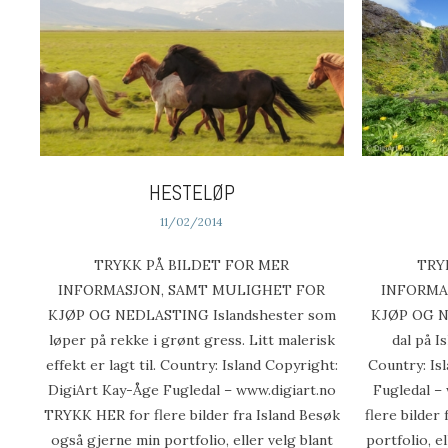
HESTELØP
11/02/2014
TRYKK PÅ BILDET FOR MER
TRY
INFORMASJON, SAMT MULIGHET FOR
INFORMA
KJØP OG NEDLASTING Islandshester som
KJØP OG N
løper på rekke i grønt gress. Litt malerisk
dal på I
effekt er lagt til. Country: Island Copyright:
Country: Is
DigiArt Kay-Åge Fugledal – www.digiart.no
Fugledal –
TRYKK HER for flere bilder fra Island Besøk
flere bilder
også gjerne min portfolio, eller velg blant
portfolio, e