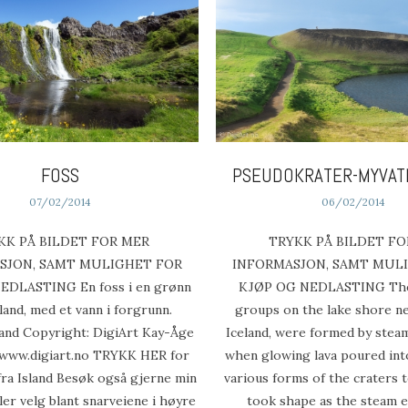
FOSS
PSEUDOKRATER-MYVAT
07/02/2014
06/02/2014
KK PÅ BILDET FOR MER
TRYKK PÅ BILDET FO
SJON, SAMT MULIGHET FOR
INFORMASJON, SAMT MUL
EDLASTING En foss i en grønn
KJØP OG NEDLASTING The
sland, med et vann i forgrunn.
groups on the lake shore n
land Copyright: DigiArt Kay-Åge
Iceland, were formed by stea
 www.digiart.no TRYKK HER for
when glowing lava poured into
 fra Island Besøk også gjerne min
various forms of the craters 
ller velg blant snarveiene i høyre
took shape as the steam 