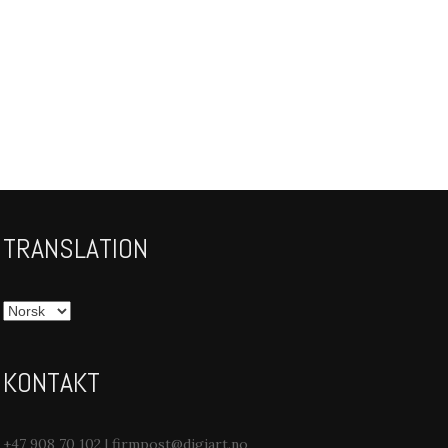
TRANSLATION
KONTAKT
+47 908 70 102 | firmpost@digiart.no