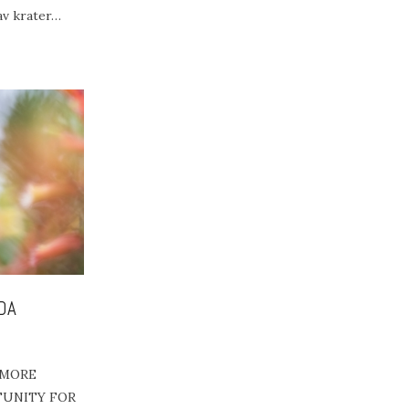
av krater…
DA
 MORE
TUNITY FOR