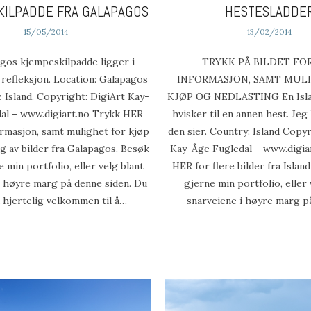
ILPADDE FRA GALAPAGOS
HESTESLADDE
15/05/2014
13/02/2014
s kjempeskilpadde ligger i
TRYKK PÅ BILDET FO
 refleksjon. Location: Galapagos
INFORMASJON, SAMT MUL
 Island. Copyright: DigiArt Kay-
KJØP OG NEDLASTING En Isla
al – www.digiart.no Trykk HER
hvisker til en annen hest. Jeg
ormasjon, samt mulighet for kjøp
den sier. Country: Island Copyr
g av bilder fra Galapagos. Besøk
Kay-Åge Fugledal – www.digi
 min portfolio, eller velg blant
HER for flere bilder fra Isla
i høyre marg på denne siden. Du
gjerne min portfolio, eller 
 hjertelig velkommen til å…
snarveiene i høyre marg 