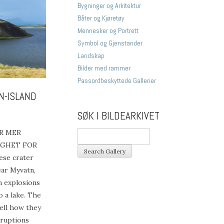
Bygninger og Arkitektur
Båter og Kjøretøy
Mennesker og Portrett
Symbol og Gjenstander
Landskap
Bilder med rammer
Passordbeskyttede Gallerier
N-ISLAND
SØK I BILDEARKIVET
R MER
IGHET FOR
se crater
ear Myvatn,
m explosions
 a lake. The
tell how they
eruptions