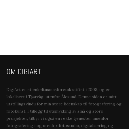
OM DIGIART
DigiArt er et enkeltmannsforetak stiftet i 2008, og er
lokalisert i Tjørvåg, utenfor Ålesund. Denne siden er mitt
utstillingsvindu for min store lidenskap til fotografering og
fotokunst. I tillegg til utsmykking av små og store
prosjekter, tilbyr vi også en rekke tjenester innenfor
fotografering i og utenfor fotostudio, digitalisering og