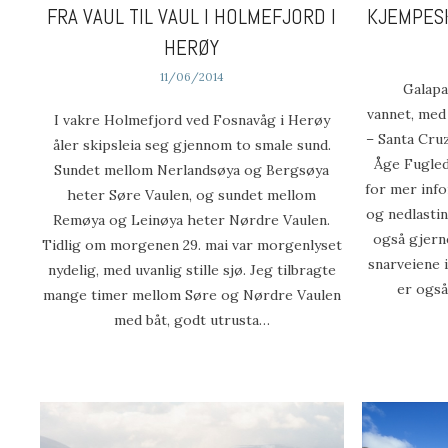
FRA VAUL TIL VAUL I HOLMEFJORD I
KJEMPESK
HERØY
11/06/2014
Galapago
vannet, med
I vakre Holmefjord ved Fosnavåg i Herøy
– Santa Cruz
åler skipsleia seg gjennom to smale sund.
Åge Fugled
Sundet mellom Nerlandsøya og Bergsøya
for mer inf
heter Søre Vaulen, og sundet mellom
og nedlastin
Remøya og Leinøya heter Nørdre Vaulen.
også gjerne
Tidlig om morgenen 29. mai var morgenlyset
snarveiene 
nydelig, med uvanlig stille sjø. Jeg tilbragte
er også
mange timer mellom Søre og Nørdre Vaulen
med båt, godt utrusta…