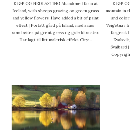
KJØP OG NEDLASTING Abandoned farm at
KJØP OG
Iceland, with sheeps grazing on green grass
montain in t
and yellow flowers. Have added a bit of paint
and colorf
effect | Forlatt gård på Island, med sauer
Teigetua i f
som beiter på grønt gress og gule blomster.
fargerik 
Har lagt til litt malerisk effekt. City:…
Kvalsvik
Svalbard 
Copyright