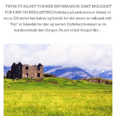
TRYKK PÅ BILDET FOR MER INFORMASJON, SAMT MULIGHET
FOR KJØP OG NEDLASTING Dyrhólaey på sørkysten av Island, er
en ca. 120 meter høy halvøy og består for det meste av vulkansk tuff.
“Dyr” er Islandsk for dør, og navnet Dyrhólaey kommer av en
karakteristisk dør i berget. Du ser et hol i berget like…