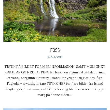
FOSS
07/02/2014
TRYKK PÅ BILDET FOR MER INFORMASJON, SAMT MULIGHET
FOR KJØP OG NEDLASTING En foss i en grønn dal på Island, med
et vann i forgrunn. Country: Island Copyright: DigiArt Kay-Åge
Fugledal – www.digiart.no TRYKK HER for flere bilder fra Island
Besøk også gjerne min portfolio, eller velg blant snarveiene i høyre
marg på denne siden….