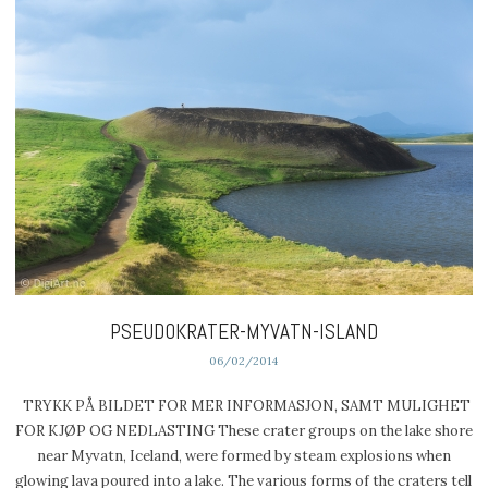
PSEUDOKRATER-MYVATN-ISLAND
06/02/2014
TRYKK PÅ BILDET FOR MER INFORMASJON, SAMT MULIGHET
FOR KJØP OG NEDLASTING These crater groups on the lake shore
near Myvatn, Iceland, were formed by steam explosions when
glowing lava poured into a lake. The various forms of the craters tell