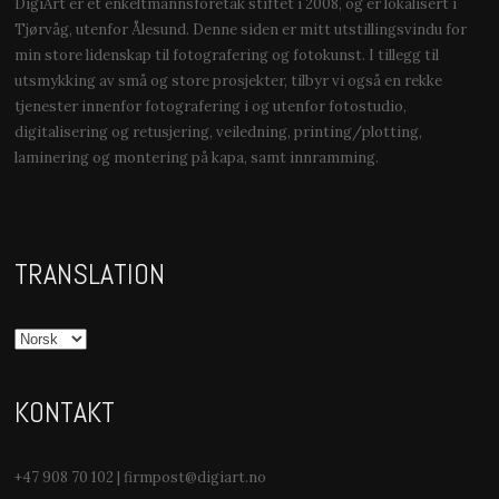
DigiArt er et enkeltmannsforetak stiftet i 2008, og er lokalisert i
Tjørvåg, utenfor Ålesund. Denne siden er mitt utstillingsvindu for
min store lidenskap til fotografering og fotokunst. I tillegg til
utsmykking av små og store prosjekter, tilbyr vi også en rekke
tjenester innenfor fotografering i og utenfor fotostudio,
digitalisering og retusjering, veiledning, printing/plotting,
laminering og montering på kapa, samt innramming.
TRANSLATION
KONTAKT
+47 908 70 102 | firmpost@digiart.no