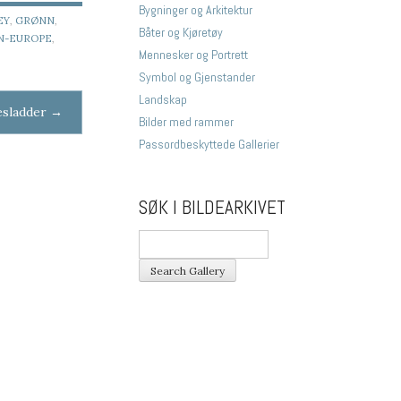
Bygninger og Arkitektur
EY
,
GRØNN
,
Båter og Kjøretøy
N-EUROPE
,
Mennesker og Portrett
Symbol og Gjenstander
Landskap
esladder
→
Bilder med rammer
Passordbeskyttede Gallerier
SØK I BILDEARKIVET