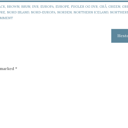
ACK
,
BROWN
,
BRUN
,
DYR
,
EUROPA
,
EUROPE
,
FUGLER OG DYR
,
GRÅ
,
GREEN
,
GR
URE
,
NORD ISLAND
,
NORD-EUROPA
,
NORDEN
,
NORTHERN ICELAND
,
NORTHER
OMMENT
Hest
e marked
*