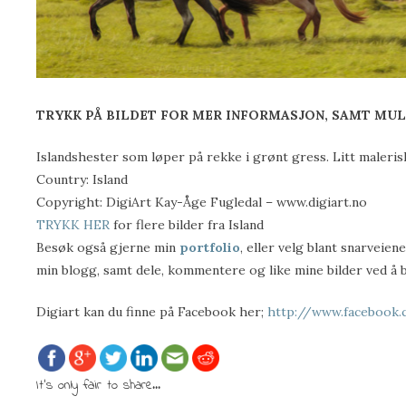
TRYKK PÅ BILDET FOR MER INFORMASJON, SAMT MUL
Islandshester som løper på rekke i grønt gress. Litt malerisk 
Country: Island
Copyright: DigiArt Kay-Åge Fugledal – www.digiart.no
TRYKK HER
for flere bilder fra Island
Besøk også gjerne min
portfolio
, eller velg blant snarveie
min blogg, samt dele, kommentere og like mine bilder ved å 
Digiart kan du finne på Facebook her;
http://www.facebook.
It's only fair to share...