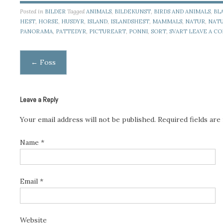
Posted in
BILDER
Tagged
ANIMALS
,
BILDEKUNST
,
BIRDS AND ANIMALS
,
BL
HEST
,
HORSE
,
HUSDYR
,
ISLAND
,
ISLANDSHEST
,
MAMMALS
,
NATUR
,
NAT
PANORAMA
,
PATTEDYR
,
PICTUREART
,
PONNI
,
SORT
,
SVART
LEAVE A C
Post navigation
←
Foss
Leave a Reply
Your email address will not be published.
Required fields ar
Name
*
Email
*
Website