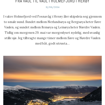
FRA VAUL TIL VAUL I HOLMEFJORD I HERØY
11/06/2014
I vakre Holmefjord ved Fosnavåg i Herøy åler skipsleia seg gjennom
to smale sund. Sundet mellom Nerlandsøya og Bergsøya heter Søre
Vaulen, og sundet mellom Remøya og Leinøya heter Nørdre Vaulen.
Tidlig om morgenen 29. mai var morgenlyset nydelig, med uvanlig
stille sjø. Jeg tilbragte mange timer mellom Søre og Nørdre Vaulen
med båt, godt utrusta…