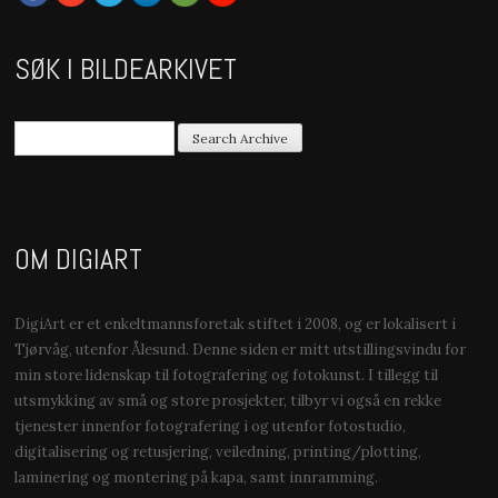
SØK I BILDEARKIVET
OM DIGIART
DigiArt er et enkeltmannsforetak stiftet i 2008, og er lokalisert i
Tjørvåg, utenfor Ålesund. Denne siden er mitt utstillingsvindu for
min store lidenskap til fotografering og fotokunst. I tillegg til
utsmykking av små og store prosjekter, tilbyr vi også en rekke
tjenester innenfor fotografering i og utenfor fotostudio,
digitalisering og retusjering, veiledning, printing/plotting,
laminering og montering på kapa, samt innramming.