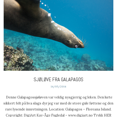
SJØLØVE FRA GALAPAGOS
14/05/2014
Denne Galapagossjøløven var veldig nysgjerrig og leken. Den lurte
sikkert felt på hva slags dyr jeg var med de store gule føttene og den
rare lysende innretningen. Location: Galapagos – Floreana Island.
Copyright: DigiArt Kay-Åge Fugledal – www.digiart.no Trykk HER