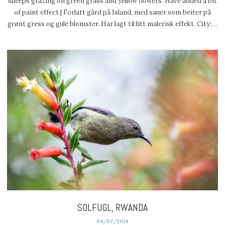
sheeps grazing on green grass and yellow flowers. Have added a bit
of paint effect | Forlatt gård på Island, med sauer som beiter på
grønt gress og gule blomster. Har lagt til litt malerisk effekt. City:…
SOLFUGL, RWANDA
04/02/2014