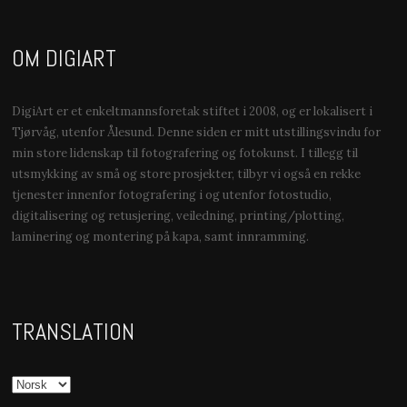
OM DIGIART
DigiArt er et enkeltmannsforetak stiftet i 2008, og er lokalisert i
Tjørvåg, utenfor Ålesund. Denne siden er mitt utstillingsvindu for
min store lidenskap til fotografering og fotokunst. I tillegg til
utsmykking av små og store prosjekter, tilbyr vi også en rekke
tjenester innenfor fotografering i og utenfor fotostudio,
digitalisering og retusjering, veiledning, printing/plotting,
laminering og montering på kapa, samt innramming.
TRANSLATION