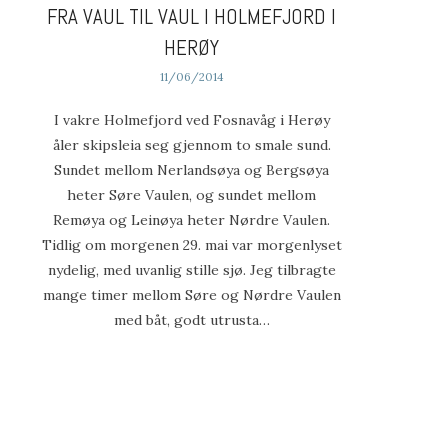
FRA VAUL TIL VAUL I HOLMEFJORD I
HERØY
11/06/2014
I vakre Holmefjord ved Fosnavåg i Herøy
åler skipsleia seg gjennom to smale sund.
Sundet mellom Nerlandsøya og Bergsøya
heter Søre Vaulen, og sundet mellom
Remøya og Leinøya heter Nørdre Vaulen.
Tidlig om morgenen 29. mai var morgenlyset
nydelig, med uvanlig stille sjø. Jeg tilbragte
mange timer mellom Søre og Nørdre Vaulen
med båt, godt utrusta…