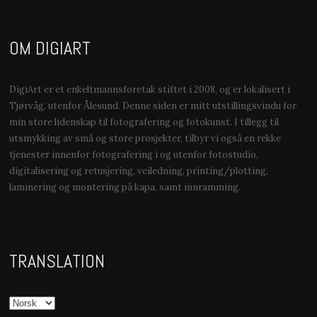
OM DIGIART
DigiArt er et enkeltmannsforetak stiftet i 2008, og er lokalisert i
Tjørvåg, utenfor Ålesund. Denne siden er mitt utstillingsvindu for
min store lidenskap til fotografering og fotokunst. I tillegg til
utsmykking av små og store prosjekter, tilbyr vi også en rekke
tjenester innenfor fotografering i og utenfor fotostudio,
digitalisering og retusjering, veiledning, printing/plotting,
laminering og montering på kapa, samt innramming.
TRANSLATION