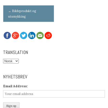
Post navigation
←
Bildeprodukt og
utsmykking
TRANSLATION
NYHETSBREV
Email Address: