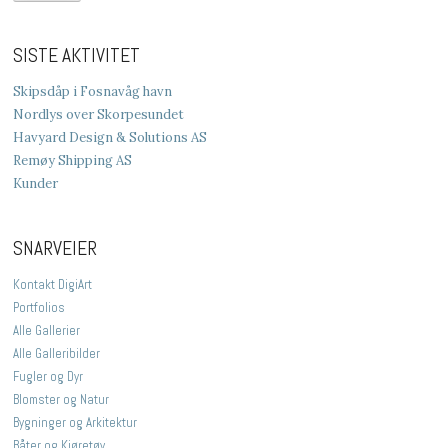
SISTE AKTIVITET
Skipsdåp i Fosnavåg havn
Nordlys over Skorpesundet
Havyard Design & Solutions AS
Remøy Shipping AS
Kunder
SNARVEIER
Kontakt DigiArt
Portfolios
Alle Gallerier
Alle Galleribilder
Fugler og Dyr
Blomster og Natur
Bygninger og Arkitektur
Båter og Kjøretøy