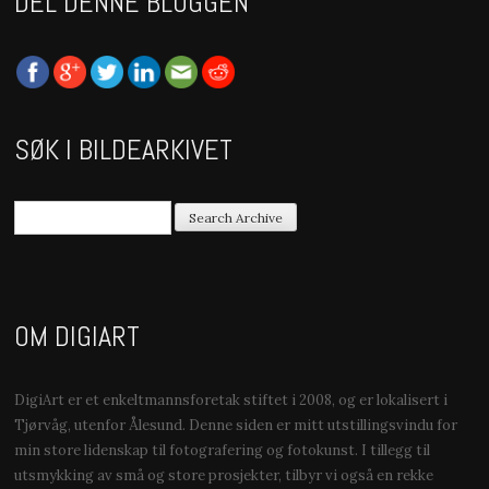
DEL DENNE BLOGGEN
SØK I BILDEARKIVET
OM DIGIART
DigiArt er et enkeltmannsforetak stiftet i 2008, og er lokalisert i
Tjørvåg, utenfor Ålesund. Denne siden er mitt utstillingsvindu for
min store lidenskap til fotografering og fotokunst. I tillegg til
utsmykking av små og store prosjekter, tilbyr vi også en rekke