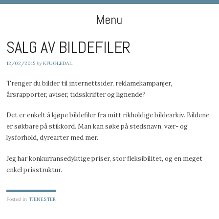
DIGIART PHOTOGRAPHY
Menu
SALG AV BILDEFILER
Skip to content
12/02/2015
by
KFUGLEDAL
Trenger du bilder til internettsider, reklamekampanjer,
årsrapporter, aviser, tidsskrifter og lignende?
Det er enkelt å kjøpe bildefiler fra mitt rikholdige bildearkiv. Bildene
er søkbare på stikkord. Man kan søke på stedsnavn, vær- og
lysforhold, dyrearter med mer.
Jeg har konkurransedyktige priser, stor fleksibilitet, og en meget
enkel prisstruktur.
Posted in
TJENESTER